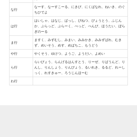
なーす、なーすこーる、にきび、にくばなれ、ねいき、のぐ
な行
ちひでよ
はいしゃ、はなじ、ばっし、びねつ、びょうとう、ふじん
は行
か、ぶらっど、ぷらーく、べっど、べんぴ、ほうたい、ぼら
ぎのーる
ますく、みずむし、みまい、みみかき、みみずばれ、むき
ま行
ず、めいそう、めす、めばちこ、もうどう
や行
やくそう、ゆけつ、ようご、ようだい、よめい
らいびょう、らんげるはんすとう、りーぜ、りばうんど、り
ら行
んし、りんしょう、りんびょう、るいれき、るるど、れーし
っく、れすきゅー、ろうじんほーむ
わ行