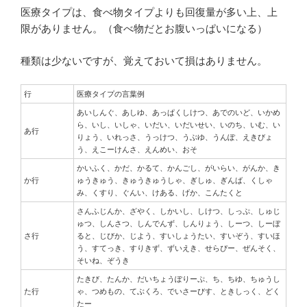
医療タイプは、食べ物タイプよりも回復量が多い上、上
限がありません。（食べ物だとお腹いっぱいになる）
種類は少ないですが、覚えておいて損はありません。
行
医療タイプの言葉例
あいしんぐ、あしゆ、あっぱくしけつ、あでのいど、いかめ
ら、いし、いしゃ、いだい、いだいせい、いのち、いむ、い
あ行
りょう、いれっさ、うっけつ、うぶゆ、うんぽ、えきびょ
う、えこーけんさ、えんめい、おそ
かいふく、かだ、かるて、かんごし、がいらい、がんか、き
か行
ゅうきゅう、きゅうきゅうしゃ、ぎしゅ、ぎんば、くしゃ
み、くすり、ぐんい、けある、げか、こんたくと
さんふじんか、ざやく、しかいし、しけつ、しっぷ、しゅじ
ゅつ、しんさつ、しんでんず、しんりょう、しーつ、しーぼ
さ行
ると、じびか、じよう、すいしょうたい、すいぞう、すいほ
う、すてっき、すりきず、ずいえき、せらぴー、ぜんそく、
そいね、ぞうき
たきび、たんか、だいちょうぽりーぷ、ち、ちゆ、ちゅうし
た行
ゃ、つめもの、てぶくろ、でいさーびす、ときしっく、どく
たー