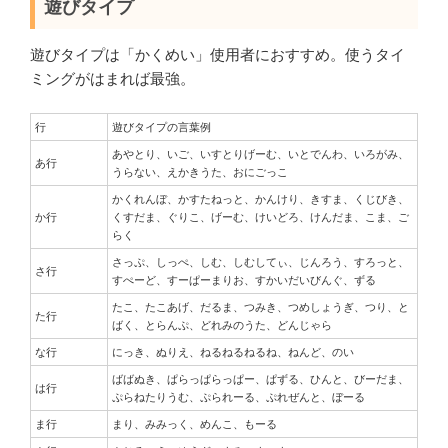
遊びタイプ
遊びタイプは「かくめい」使用者におすすめ。使うタイ
ミングがはまれば最強。
行
遊びタイプの言葉例
あやとり、いご、いすとりげーむ、いとでんわ、いろがみ、
あ行
うらない、えかきうた、おにごっこ
かくれんぼ、かすたねっと、かんけり、きすま、くじびき、
か行
くすだま、ぐりこ、げーむ、けいどろ、けんだま、こま、ご
らく
さっぷ、しっぺ、しむ、しむしてぃ、じんろう、すろっと、
さ行
すぺーど、すーぱーまりお、すかいだいびんぐ、ずる
たこ、たこあげ、だるま、つみき、つめしょうぎ、つり、と
た行
ばく、とらんぷ、どれみのうた、どんじゃら
な行
にっき、ぬりえ、ねるねるねるね、ねんど、のい
ばばぬき、ぱらっぱらっぱー、ぱずる、ひんと、びーだま、
は行
ぷらねたりうむ、ぷられーる、ぷれぜんと、ぼーる
ま行
まり、みみっく、めんこ、もーる