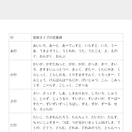
行
芸術タイプの言葉例
あいいろ、あーと、あーてぃすと、いらすと、いろ、うー
あ行
あ、うきよぞうし、うくれれ、うた、うたごえ、え、えの
ぐ、おんがく、おんぷ
かいが、かすたねっと、がか、がが、がっき、きー、きい
ろ、きすまいふっとつー、きょく、ぎたー、くたにやき、く
か行
らしっく、くらしかる、くりすますそんぐ、くろっきー、ぐ
んじょう、けんばんはーもにか、げいじゅつ、こふ、こみっ
くす、こーらす、ごしっく、ごすぺる
さい、さっくす、しあ、しきおりおり、しろいろ、しゅう
じ、じゃず、じょうるり、すいさい、すいさいが、すーぱー
さ行
すたー、ずいずいずっころばし、ずえ、ずが、ずーる、せ
ろ、そぷらの
たいこ、たきれんたろう、たんちょう、だいだい、だんす、
ちゃいこふすきー、つぼ、つがるかいきょうふゆげしき、て
た行
くの、どぐう、どらむ、どれみ、どれみのうた、とらんぺっ