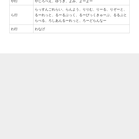
や行
やじろべえ、ゆうぎ、よみ、よーよー
らっすんごれらい、らんよう、りりむ、りーる、りぞーと、
ら行
るーれっと、るーるぶっく、るーびっくきゅーぶ、るるぶと
らべる、ろしあんるーれっと、ろーどらんなー
わ行
わなげ