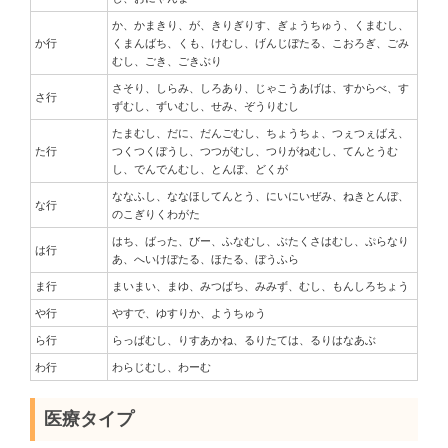
か、かまきり、が、きりぎりす、ぎょうちゅう、くまむし、
か行
くまんばち、くも、けむし、げんじぼたる、こおろぎ、ごみ
むし、ごき、ごきぶり
さそり、しらみ、しろあり、じゃこうあげは、すからべ、す
さ行
ずむし、ずいむし、せみ、ぞうりむし
たまむし、だに、だんごむし、ちょうちょ、つぇつぇばえ、
た行
つくつくぼうし、つつがむし、つりがねむし、てんとうむ
し、でんでんむし、とんぼ、どくが
ななふし、ななほしてんとう、にいにいぜみ、ねきとんぼ、
な行
のこぎりくわがた
はち、ばった、びー、ふなむし、ぶたくさはむし、ぷらなり
は行
あ、へいけぼたる、ほたる、ぼうふら
ま行
まいまい、まゆ、みつばち、みみず、むし、もんしろちょう
や行
やすで、ゆすりか、ようちゅう
ら行
らっぱむし、りすあかね、るりたては、るりはなあぶ
わ行
わらじむし、わーむ
医療タイプ