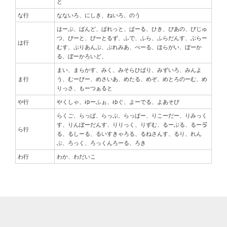
と
な行
なないろ、にしき、ねいろ、のう
はーぷ、ばんど、ぱれっと、ぱーる、ひき、ぴあの、びじゅ
つ、びーと、びーとるず、ふで、ふら、ふらだんす、ぶらー
は行
むす、ぷりあんぷ、ぷれみあ、ぺーる、ほらがい、ぼーか
る、ぼーかろいど、
まい、まらかす、みく、みそらひばり、みずいろ、みんよ
ま行
う、むーびー、めさいあ、めたる、めぞ、めとろのーむ、め
りっさ、もーつぁると
や行
やくしゃ、ゆーふぉ、ゆぐ、よーでる、よあそび
らくご、らっぱ、らっぷ、らっぱー、りこーだー、りみっく
す、りんぼーだんす、りりっく、りずむ、るーぶる、るーゔ
ら行
る、るしーる、るいすきゃろる、るねさんす、るり、れん
ぶ、ろっく、ろっくんろーる、ろき
わ行
わか、わだいこ