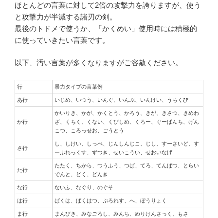
ほとんどの言葉に対して2倍の攻撃力を誇りますが、使う
と攻撃力が半減する諸刃の剣。
最後のトドメで使うか、「かくめい」使用時には積極的
に使っていきたい言葉です。
以下、汚い言葉が多くなりますがご容赦ください。
行
暴力タイプの言葉例
あ行
いじめ、いつう、いんぐ、いんぶ、いんけい、うちくび
かいりき、かが、かくとう、かろう、きが、きさつ、きめわ
か行
ざ、くちく、くない、くびしめ、くろー、ぐーぱんち、げん
こつ、ころっせお、ごうとう
し、しけい、しっぺ、じんしんじこ、じし、すーさいど、す
さ行
ーぷれっくす、ずつき、せいこうい、せおいなげ
たたく、ちから、つうふう、つば、てろ、てんばつ、とらい
た行
でんと、どく、どんき
な行
ないふ、なぐり、のぐそ
は行
ばくは、ばくはつ、ぷろれす、へ、ぼうりょく
ま行
まんびき、みなごろし、みんち、めりけんさっく、もさ