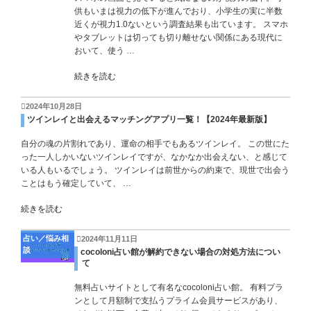
供もいまは視力の低下が進んでおり、小学生の実に半数
近くが視力1.0ないという調査結果も出ています。 スマホ
やタブレットは切っても切り離せない関係にある現代に
おいて、使う …
続きを読む
2024年10月28日
ツインレイと出会えるマッチングアプリ一覧！【2024年最新版】
自分の魂の片割れであり、運命の相手でもあるツインレイ。 この世にた
った一人しかいないツインレイですが、なかなか出会えない、と感じて
いる人もいるでしょう。 ツインレイは前世からの約束で、現世で出会う
ことはもう確定していて、 …
続きを読む
占い／悩み相
2024年11月11日
談
cocoloni占い館が解約できない場合の対処方法につい
て
無料占いサイトとして有名なcocoloni占い館。 有料プラ
ンとして月額制で支払うプライム会員サービスがあり、