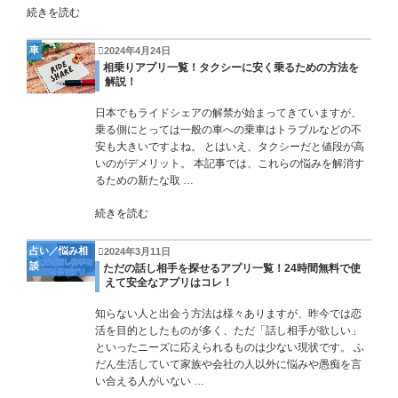
続きを読む
車
2024年4月24日
相乗りアプリ一覧！タクシーに安く乗るための方法を
解説！
日本でもライドシェアの解禁が始まってきていますが、
乗る側にとっては一般の車への乗車はトラブルなどの不
安も大きいですよね。 とはいえ、タクシーだと値段が高
いのがデメリット。 本記事では、これらの悩みを解消す
るための新たな取 …
続きを読む
占い／悩み相
2024年3月11日
談
ただの話し相手を探せるアプリ一覧！24時間無料で使
えて安全なアプリはコレ！
知らない人と出会う方法は様々ありますが、昨今では恋
活を目的としたものが多く、ただ「話し相手が欲しい」
といったニーズに応えられるものは少ない現状です。 ふ
だん生活していて家族や会社の人以外に悩みや愚痴を言
い合える人がいない …