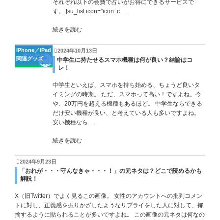
それぞれ以下の会費で占いがお得にできるサービスで
す。 [su_list icon=”icon: c …
続きを読む
iPhone／iPad
2024年10月13日
関連グッズ
中学生に持たせるスマホ機種は何が良い？結論はコ
レ！
中学生といえば、スマホを持ち始める、ちょうど良いタ
イミングの時期。 ただ、スマホって高い！ですよね。今
や、20万円を超える機種もあるほど。 中学生ならできる
だけ安い機種が良い、と考えている人も多いですよね。
安い機種なら …
続きを読む
2024年9月23日
「おれが・・・守んなきゃ・・・！」の元ネタは？どこで読めるかも
解説！
X（旧Twitter）でよく見るこの画像。 女性のアカウントへの批判コメン
トに対し、正義感を振りかざしたようなリプライをした人に対して、揶
揄するように貼られることが多いですよね。 この画像の元ネタは何なの