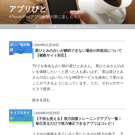
アプリびと
iPhone/iPadアプリを最大限に楽しもう！
本サイトの記事は広告を含む場合があります。
占い／悩み相
2024年11月16日
談
星ひとみの占いが解約できない場合の対処法について
【複数サイト対応】
TVでも有名な占い師の星ひとみさん。 星ひとみさんの占
いを体験したい！と思った人も多いはず。 実は星ひとみ
さんの占いはいろいろなWEBサービスを経由して受ける
ことができるようになっています。 ただ、それらのサー
ビスで提供 …
続きを読む
ライフスタイ
2024年10月29日
ル
【子供も使える】視力回復トレーニングアプリ一覧！
毎日見るだけで視力矯正できるアプリはコレだ！
スマホの画面を見ていると気になるのが視力の低下。 子