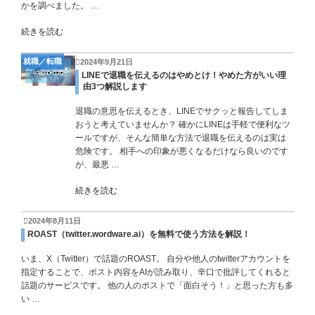
かを調べました。 …
続きを読む
就職／転職
2024年9月21日
LINEで退職を伝えるのはやめとけ！やめた方がいい理
由3つ解説します
退職の意思を伝えるとき、LINEでサクッと報告してしま
おうと考えていませんか？ 確かにLINEは手軽で便利なツ
ールですが、そんな簡単な方法で退職を伝えるのは実は
危険です。 相手への印象が悪くなるだけなら良いのです
が、最悪 …
続きを読む
2024年8月11日
ROAST（twitter.wordware.ai）を無料で使う方法を解説！
いま、X（Twitter）で話題のROAST。 自分や他人のtwitterアカウントを
指定することで、ポスト内容をAIが読み取り、辛口で批評してくれると
話題のサービスです。 他の人のポストで「面白そう！」と思った方も多
い …