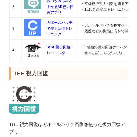
視力がみるみる
・立体視で視力回復を図るアプリ
2
上がる3D視力回
・1日5分の簡単トレーニング
復アプリ
ガボールパッチ
・ガボールパッチを探すゲーム
3
で視力回復トレ
・履歴などの機能は有料で開放
ーニング
3x3D視力回復ト
・3種類の視力回復ゲームができ
4
レーニング
・色々と試してみたい人に
THE 視力回復
THE 視力回復はガボールパッチ画像を使った視力回復ア
プリ。