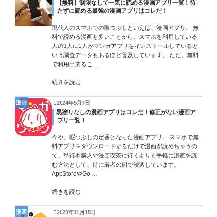
【無料】制限なしで一気に読める漫画アプリ一覧！待
たずに読める最強の漫画アプリはコレだ！
現代人のスマホでの暇つぶしといえば、漫画アプリ。 無
料で読める漫画も多いことから、スマホを利用している
人の3人に1人がマンガアプリをインストールしていると
いう調査データもあるほど普及しています。 ただ、無料
で利用出来るこ …
続きを読む
漫画
2024年5月7日
黒塗りなしの漫画アプリはコレだ！修正がない漫画ア
プリ一覧！
今や、暇つぶしの定番となった漫画アプリ。 スマホで無
料アプリをダウンロードするだけで漫画が読めちゃうの
で、単行本購入や漫画喫茶に行くよりも手軽に漫画を読
む方法として、特に若者の間で浸透しています。
AppStoreやGo …
続きを読む
漫画
2023年11月15日