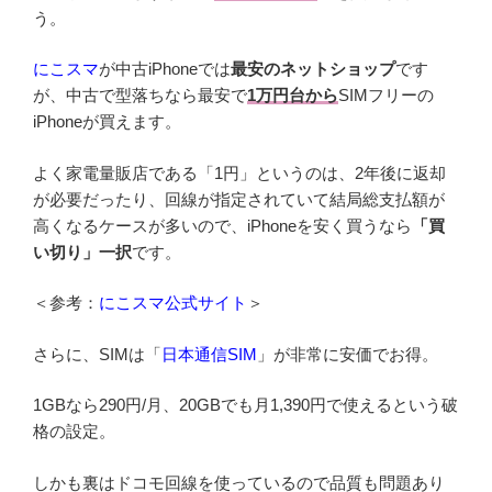
う。
にこスマ
が中古iPhoneでは
最安のネットショップ
です
が、中古で型落ちなら最安で
1万円台から
SIMフリーの
iPhoneが買えます。
よく家電量販店である「1円」というのは、2年後に返却
が必要だったり、回線が指定されていて結局総支払額が
高くなるケースが多いので、iPhoneを安く買うなら
「買
い切り」一択
です。
＜参考：
にこスマ公式サイト
＞
さらに、SIMは「
日本通信SIM
」が非常に安価でお得。
1GBなら290円/月、20GBでも月1,390円で使えるという破
格の設定。
しかも裏はドコモ回線を使っているので品質も問題あり