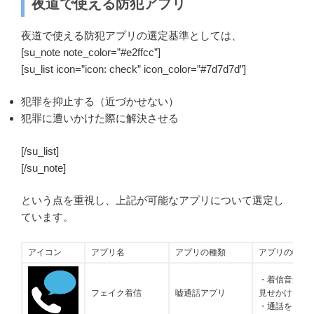
夜道で使える防犯アプリ
夜道で使える防犯アプリの選定基準としては、
[su_note note_color=”#e2ffcc”]
[su_list icon=”icon: check” icon_color=”#7d7d7d”]
犯罪を抑止する（近づかせない）
犯罪に遭いかけた際に解決させる
[/su_list]
[/su_note]
という点を重視し、上記が可能なアプリについて選定し
ています。
アイコン
アプリ名
アプリの種類
アプリの特徴
・着信音が鳴
フェイク着信
嘘通話アプリ
見せかけるア
・通話をして