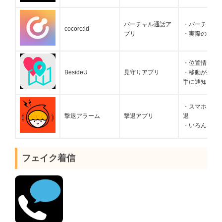
バーチャル通話ア
・バーチャル
cocoro:id
プリ
・実際の通話
・位置情報を
BesideU
見守りアプリ
・移動が止ま
手に通知
・スマホを振
撃退アラーム
撃退アプリ
退
・いろんな音
フェイク着信