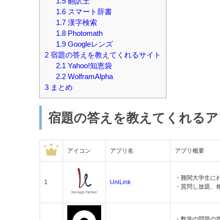
1.5
翻訳王
1.6
スマート辞書
1.7
漢字検索
1.8
Photomath
1.9
Googleレンズ
2
宿題の答えを教えてくれるサイト
2.1
Yahoo!知恵袋
2.2
WolframAlpha
3
まとめ
宿題の答えを教えてくれるア
アイコン
アプリ名
アプリ概要
・難関大学生に
1
UniLink
・質問し放題、
・数学の問題の