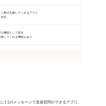
すと数式を解いてくれるアプリ
に対応
リの1機能として提供
検索してくれる機能もあり
学生に1:1のメッセージで直接質問ができるアプリ。