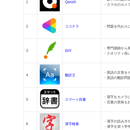
1
QandA
・スマホのカメ
2
ココナラ
・問題を代わり
・専門講師から
3
IDIY
・クオリティ高
・英語の文章を
4
翻訳王
・英語の翻訳問
・漢字をカメラ
5
スマート辞書
・言葉の意味も
・漢字の読み方
6
漢字検索
・漢字を習う学