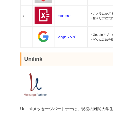
・カメラにかざ
7
Photomath
・様々な方程式
・Googleアプ
8
Googleレンズ
・写った言葉を
Unilink
Unilinkメッセージパートナーは、現役の難関大