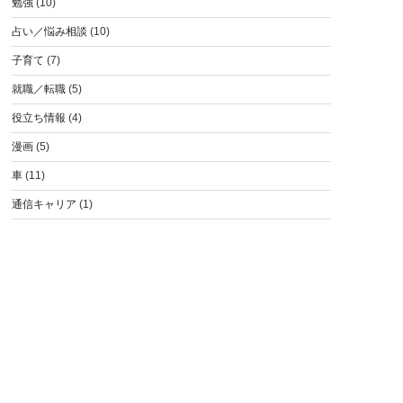
勉強
(10)
占い／悩み相談
(10)
子育て
(7)
就職／転職
(5)
役立ち情報
(4)
漫画
(5)
車
(11)
通信キャリア
(1)