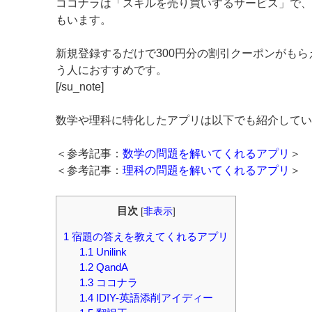
ココナラは「スキルを売り買いするサービス」で、
もいます。
新規登録するだけで300円分の割引クーポンがもら
う人におすすめです。
[/su_note]
数学や理科に特化したアプリは以下でも紹介してい
＜参考記事：
数学の問題を解いてくれるアプリ
＞
＜参考記事：
理科の問題を解いてくれるアプリ
＞
目次
[
非表示
]
1
宿題の答えを教えてくれるアプリ
1.1
Unilink
1.2
QandA
1.3
ココナラ
1.4
IDIY-英語添削アイディー