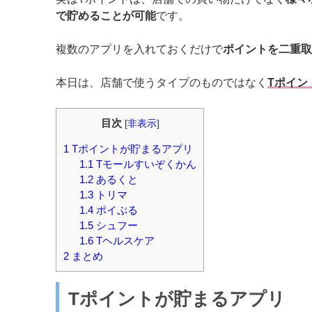
で貯めることが可能
です。
複数のアプリを入れておくだけで
ポイントを二重取
本日は、店舗で使うタイプのものではなく
Tポイン
目次
[
非表示
]
1
Tポイントが貯まるアプリ
1.1
Tモールすいぞくかん
1.2
あるくと
1.3
トリマ
1.4
ポイぷる
1.5
シュフー
1.6
Tヘルスケア
2
まとめ
Tポイントが貯まるアプリ