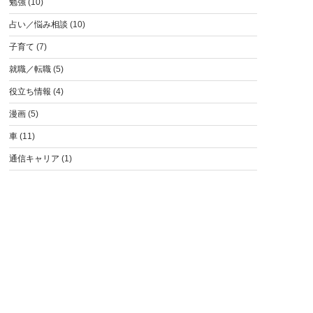
勉強
(10)
占い／悩み相談
(10)
子育て
(7)
就職／転職
(5)
役立ち情報
(4)
漫画
(5)
車
(11)
通信キャリア
(1)