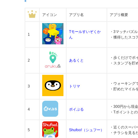
アイコン
アプリ名
アプリ概要
Tモールすいぞくか
・3マッチパズル
1
ん
・獲得したスコ
・歩くだけでポ
2
あるくと
・スタンプを貯
・ウォーキング
3
トリマ
・貯めたマイル
・300円から現
4
ポイぷる
・Tポイントと
・近くのスーパ
5
Shufoo!（シュフー）
・チラシを見る